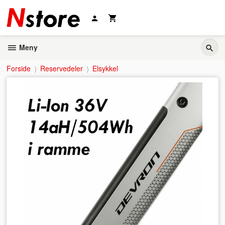
Gå
til
innholdet
Meny
Forside
Reservedeler
Elsykkel