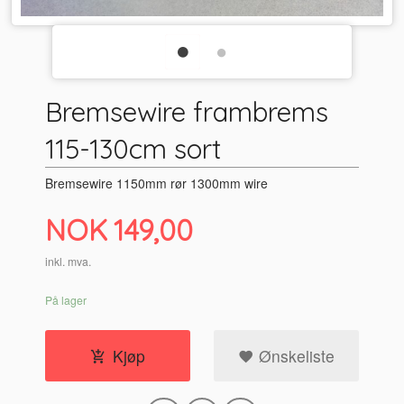
Bremsewire frambrems
115-130cm sort
Bremsewire 1150mm rør 1300mm wire
Pris
NOK
149,00
inkl. mva.
På lager
Kjøp
Ønskeliste