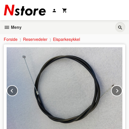
Gå
til
innholdet
Meny
Forside
Reservedeler
Elsparkesykkel
Prev
Ne