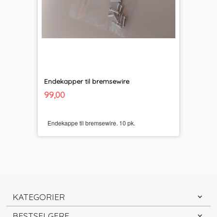
Endekapper til bremsewire
inkl.
Pris
99,00
mva.
Endekappe til bremsewire. 10 pk.
KATEGORIER
BESTSELGERE