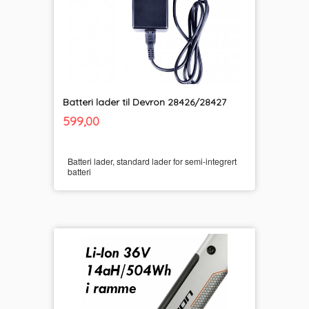
Batteri lader til Devron 28426/28427
inkl.
Pris
599,00
mva.
Batteri lader, standard lader for semi-integrert
batteri