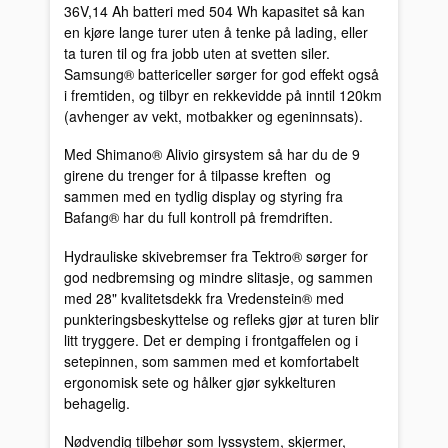
36V,14 Ah batteri med 504 Wh kapasitet så kan
en kjøre lange turer uten å tenke på lading, eller
ta turen til og fra jobb uten at svetten siler.
Samsung® battericeller sørger for god effekt også
i fremtiden, og tilbyr en rekkevidde på inntil 120km
(avhenger av vekt, motbakker og egeninnsats).
Med Shimano® Alivio girsystem så har du de 9
girene du trenger for å tilpasse kreften og
sammen med en tydlig display og styring fra
Bafang® har du full kontroll på fremdriften.
Hydrauliske skivebremser fra Tektro® sørger for
god nedbremsing og mindre slitasje, og sammen
med 28" kvalitetsdekk fra Vredenstein® med
punkteringsbeskyttelse og refleks gjør at turen blir
litt tryggere. Det er demping i frontgaffelen og i
setepinnen, som sammen med et komfortabelt
ergonomisk sete og hålker gjør sykkelturen
behagelig.
Nødvendig tilbehør som lyssystem, skjermer,