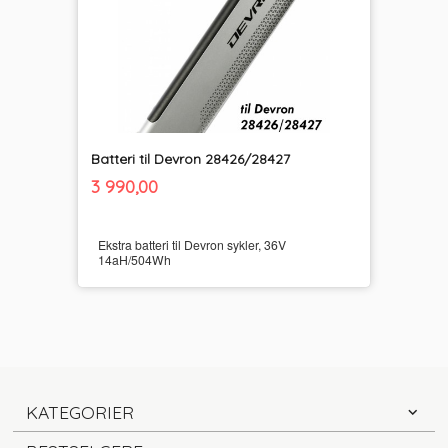
Batteri til Devron 28426/28427
inkl.
Pris
3 990,00
mva.
Ekstra batteri til Devron sykler, 36V
14aH/504Wh
KATEGORIER