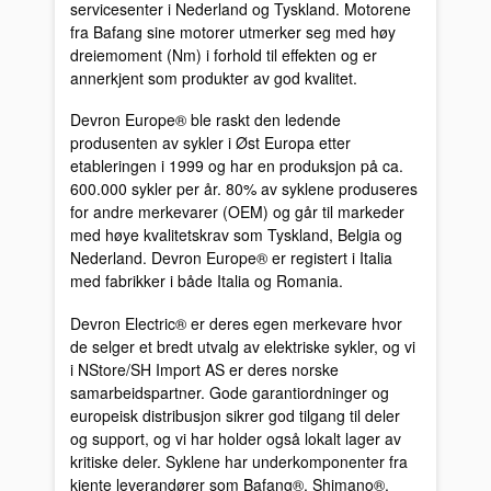
servicesenter i Nederland og Tyskland. Motorene
fra Bafang sine motorer utmerker seg med høy
dreiemoment (Nm) i forhold til effekten og er
annerkjent som produkter av god kvalitet.
Devron Europe® ble raskt den ledende
produsenten av sykler i Øst Europa etter
etableringen i 1999 og har en produksjon på ca.
600.000 sykler per år. 80% av syklene produseres
for andre merkevarer (OEM) og går til markeder
med høye kvalitetskrav som Tyskland, Belgia og
Nederland. Devron Europe® er registert i Italia
med fabrikker i både Italia og Romania.
Devron Electric® er deres egen merkevare hvor
de selger et bredt utvalg av elektriske sykler, og vi
i NStore/SH Import AS er deres norske
samarbeidspartner. Gode garantiordninger og
europeisk distribusjon sikrer god tilgang til deler
og support, og vi har holder også lokalt lager av
kritiske deler. Syklene har underkomponenter fra
kjente leverandører som Bafang®, Shimano®,