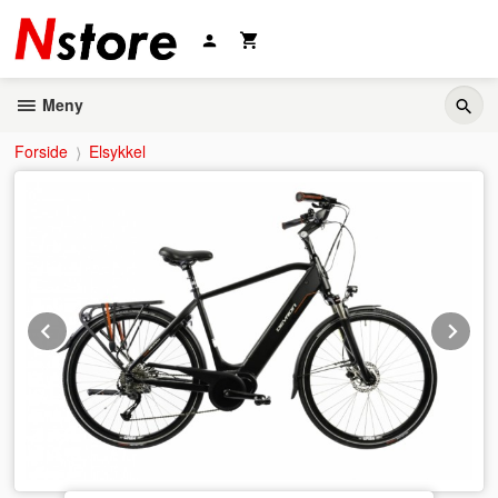
Gå
til
innholdet
Meny
Forside
Elsykkel
Prev
Ne