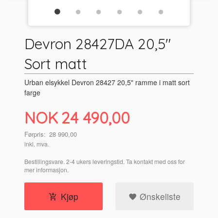
Devron 28427DA 20,5"
Sort matt
Urban elsykkel Devron 28427 20,5" ramme i matt sort
farge
Tilbud
NOK
24 490,00
Førpris:
28 990,00
inkl. mva.
Bestillingsvare. 2-4 ukers leveringstid. Ta kontakt med oss for
mer informasjon.
Kjøp
Ønskeliste